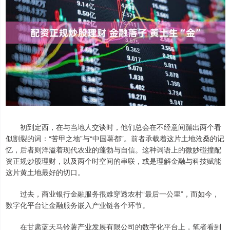
初到定西，在与当地人交谈时，他们总会在不经意间蹦出两个看
似割裂的词：“苦甲之地”与“中国薯都”。前者承载着这片土地沧桑的记
忆，后者则洋溢着现代农业的蓬勃与自信。这种词语上的微妙碰撞配
资正规炒股理财，以及两个时空间的串联，或是理解金融与科技赋能
这片黄土地最好的切口。
过去，商业银行金融服务很难穿透农村“最后一公里”，而如今，
数字化平台让金融服务嵌入产业链各个环节。
在甘肃蓝天马铃薯产业发展有限公司的数字化平台上，笔者看到