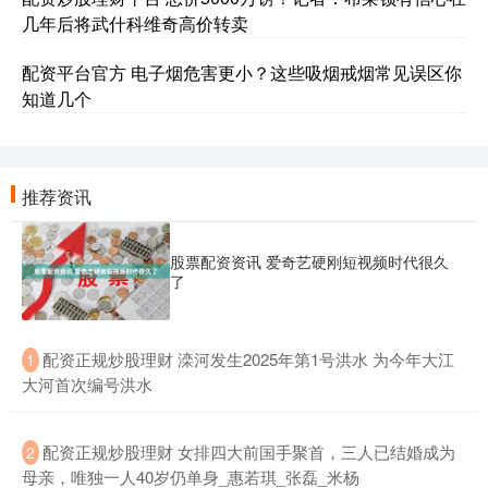
几年后将武什科维奇高价转卖
配资平台官方 电子烟危害更小？这些吸烟戒烟常见误区你
知道几个
推荐资讯
股票配资资讯 爱奇艺硬刚短视频时代很久
了
​配资正规炒股理财 滦河发生2025年第1号洪水 为今年大江
1
大河首次编号洪水
​配资正规炒股理财 女排四大前国手聚首，三人已结婚成为
2
母亲，唯独一人40岁仍单身_惠若琪_张磊_米杨