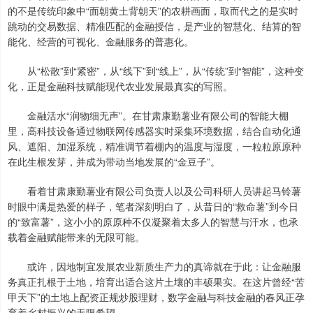
的不是传统印象中“面朝黄土背朝天”的农耕画面，取而代之的是实时
跳动的交易数据、精准匹配的金融授信，是产业的智慧化、结算的智
能化、经营的可视化、金融服务的普惠化。
从“松散”到“紧密”，从“线下”到“线上”，从“传统”到“智能”，这种变
化，正是金融科技赋能现代农业发展最真实的写照。
金融活水“润物细无声”。在甘肃康勤薯业有限公司的智能大棚
里，高科技设备通过物联网传感器实时采集环境数据，结合自动化通
风、遮阳、加湿系统，精准调节着棚内的温度与湿度，一粒粒原原种
在此生根发芽，并成为带动当地发展的“金豆子”。
看着甘肃康勤薯业有限公司负责人以及公司科研人员讲起马铃薯
时眼中满是热爱的样子，笔者深刻明白了，从昔日的“救命薯”到今日
的“致富薯”，这小小的原原种不仅凝聚着太多人的智慧与汗水，也承
载着金融赋能带来的无限可能。
或许，因地制宜发展农业新质生产力的真谛就在于此：让金融服
务真正扎根于土地，培育出适合这片土壤的丰硕果实。在这片曾经“苦
甲天下”的土地上配资正规炒股理财，数字金融与科技金融的春风正孕
育着乡村振兴的无限希望。