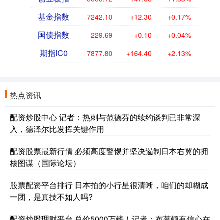
基金指数
7242.10
+12.30
+0.17%
国债指数
229.69
+0.10
+0.04%
期指IC0
7877.80
+164.40
+2.13%
热点资讯
配资炒股中心 记者：热刺与范德芬的续约谈判已非常深
入，德泽尔比发挥关键作用
配资股票最新行情 必须高度警惕并坚决遏制日本右翼的拥
核图谋（国际论坛）
股票配资平台排行 日本拍的小行星很清晰，咱们的却糊成
一团，是真技不如人吗?
配资炒股理财平台 总价5000万镑！记者：布莱顿有信心在